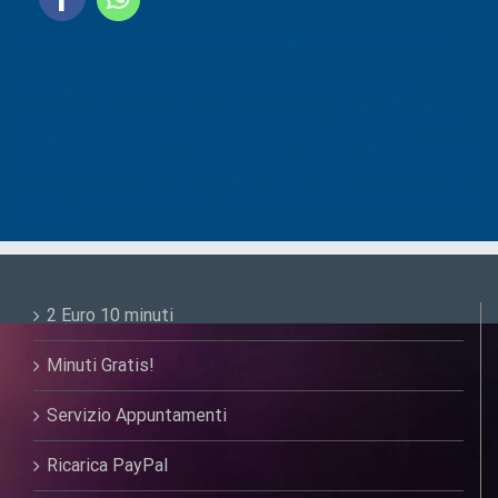
tarocchi amore e cartomanzia on line
Tarocchi amore on line e Cartomanzia online. Cartomanti esperte
particolarmente in Amore Ritorni Futuro Fortuna. Il sito web che ti mette in
contatto con le migliori cartomanti nel campo dei tarocchi e della
cartomanzia. Chiama per un consulto! Amore, Fortuna, Lavoro? Troveremo
insieme una soluzione ad ogni tuo problema! I migliori cartomanti veggenti,
sensitivi e medium d’Italia 24 ore su 24. Professionalità, serietà, esperienza,
riservatezza.
2 Euro 10 minuti
Minuti Gratis!
Servizio Appuntamenti
Ricarica PayPal